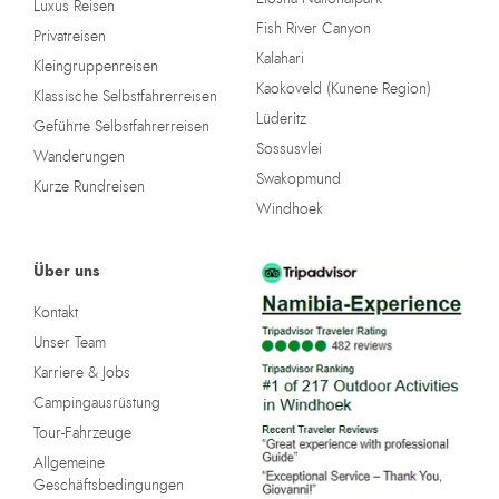
Luxus Reisen
Fish River Canyon
Privatreisen
Kalahari
Kleingruppenreisen
Kaokoveld (Kunene Region)
Klassische Selbstfahrerreisen
Lüderitz
Geführte Selbstfahrerreisen
Sossusvlei
Wanderungen
Swakopmund
Kurze Rundreisen
Windhoek
Über uns
Kontakt
Unser Team
Karriere & Jobs
Campingausrüstung
Tour-Fahrzeuge
Allgemeine
Geschäftsbedingungen