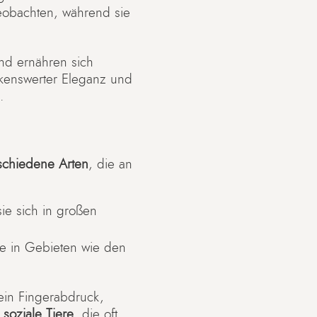
beobachten, während sie
nd ernähren sich
rkenswerter Eleganz und
.
schiedene Arten
, die an
ie sich in großen
e in Gebieten wie den
 ein Fingerabdruck,
 soziale Tiere
, die oft