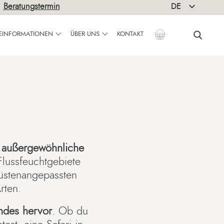
|
Beratungstermin
DE
EN
SEINFORMATIONEN
ÜBER UNS
KONTAKT
e
außergewöhnliche
lussfeuchtgebiete
wüstenangepassten
rten.
andes hervor
. Ob du