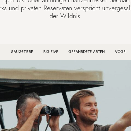
 Spur bist oder anmutige Pflanzenfresser beobacht
rks und privaten Reservaten verspricht unvergess
der Wildnis.
SÄUGETIERE
BIG FIVE
GEFÄHRDETE ARTEN
VÖGEL