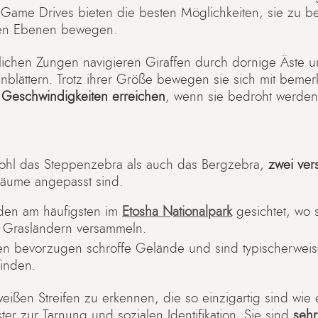
 Game Drives bieten die besten Möglichkeiten, sie zu 
nen Ebenen bewegen.
lichen Zungen navigieren Giraffen durch dornige Äste u
nblättern. Trotz ihrer Größe bewegen sie sich mit beme
Geschwindigkeiten erreichen
, wenn sie bedroht werden
ohl das Steppenzebra als auch das Bergzebra,
zwei ver
räume angepasst sind.
den am häufigsten im
Etosha Nationalpark
gesichtet, wo s
 Grasländern versammeln.
n bevorzugen schroffe Gelände und sind typischerweis
inden.
weißen Streifen zu erkennen, die so einzigartig sind wie
er zur Tarnung und sozialen Identifikation. Sie sind
sehr