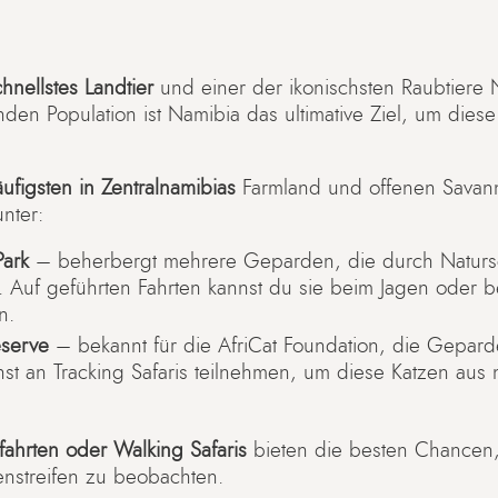
chnellstes Landtier
und einer der ikonischsten Raubtiere 
enden Population ist Namibia das ultimative Ziel, um dies
ufigsten in Zentralnamibias
Farmland und offenen Savann
unter:
Park
– beherbergt mehrere Geparden, die durch Natur
. Auf geführten Fahrten kannst du sie beim Jagen oder 
n.
eserve
– bekannt für die AfriCat Foundation, die Gepar
annst an Tracking Safaris teilnehmen, um diese Katzen aus
ahrten oder Walking Safaris
bieten die besten Chancen,
enstreifen zu beobachten.