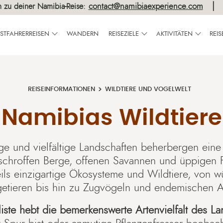
contact@namibiaexperience.com
h zu deiner Namibia-Reise:
BSTFAHRERREISEN
WANDERN
REISEZIELE
AKTIVITÄTEN
REI
REISEINFORMATIONEN
WILDTIERE UND VOGELWELT
Namibias Wildtiere
ige und vielfältige Landschaften beherbergen ein
 schroffen Berge, offenen Savannen und üppigen F
eils einzigartige Ökosysteme und Wildtiere, von 
etieren bis hin zu Zugvögeln und endemischen A
rliste hebt die bemerkenswerte Artenvielfalt des L