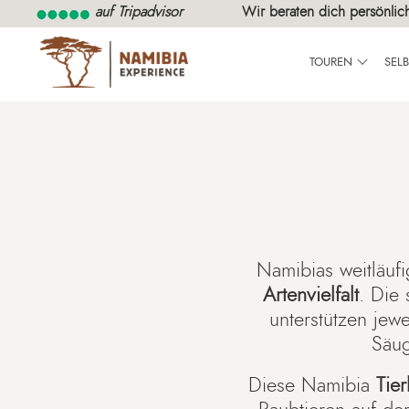
auf Tripadvisor
Wir beraten dich persönlic
TOUREN
SEL
Namibias weitläuf
Artenvielfalt
. Die
unterstützen jew
Säug
Diese Namibia
Tie