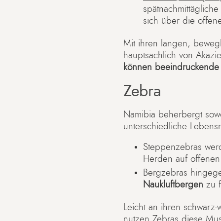
spätnachmittägliche
sich über die offe
Mit ihren langen, beweg
hauptsächlich von Akazie
können beeindruckende 
Zebra
Namibia beherbergt sow
unterschiedliche Lebens
Steppenzebras wer
Herden auf offenen
Bergzebras hingege
Naukluftbergen
zu f
Leicht an ihren schwarz-
nutzen Zebras diese Must