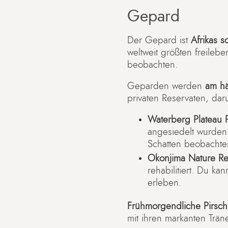
Gepard
Der Gepard ist
Afrikas s
weltweit größten freileb
beobachten.
Geparden werden
am hä
privaten Reservaten, dar
Waterberg Plateau 
angesiedelt wurden
Schatten beobachte
Okonjima Nature R
rehabilitiert. Du k
erleben.
Frühmorgendliche Pirschf
mit ihren markanten Trän