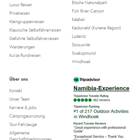
Etosha Nationalpark
Luxus Reisen
Fish River Canyon
Privatreisen
Kalahari
Kleingruppenreisen
Kaokoveld (Kunene Region)
Klassische Selbstfahrerreisen
Lüderitz
Geführte Selbstfahrerreisen
Sossusvlei
Wanderungen
Swakopmund
Kurze Rundreisen
Windhoek
Über uns
Kontakt
Unser Team
Karriere & Jobs
Campingausrüstung
Tour-Fahrzeuge
Allgemeine
Geschäftsbedingungen