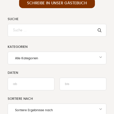
SCHREIBE IN UNSER GÄSTEBUCH
SUCHE
Zum
Suchen
hier
Text
KATEGORIEN
eingeben
Alle Kategorien
DATEN
Wähle
Wähle
von
von
/
/
bis
bis
SORTIERE NACH
Datum
Datum
Sortiere Ergebnisse nach