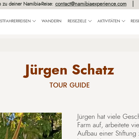
contact@namibiaexperience.com
h zu deiner Namibia-Reise:
BSTFAHRERREISEN
WANDERN
REISEZIELE
AKTIVITÄTEN
REI
Jürgen Schatz
TOUR GUIDE
Jürgen hat viele Gesc
Farm auf, arbeitete vi
Aufbau einer Stiftun