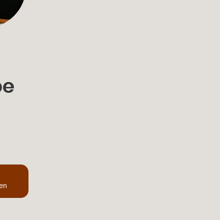
be
ten