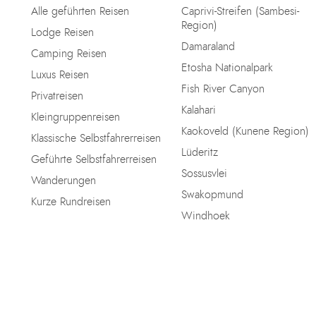
Alle geführten Reisen
Caprivi-Streifen (Sambesi-
Region)
Lodge Reisen
Damaraland
Camping Reisen
Etosha Nationalpark
Luxus Reisen
Fish River Canyon
Privatreisen
Kalahari
Kleingruppenreisen
Kaokoveld (Kunene Region)
Klassische Selbstfahrerreisen
Lüderitz
Geführte Selbstfahrerreisen
Sossusvlei
Wanderungen
Swakopmund
Kurze Rundreisen
Windhoek