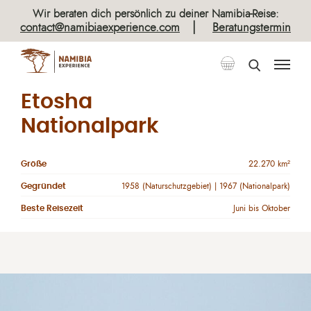
Wir beraten dich persönlich zu deiner Namibia-Reise:
|
contact@namibiaexperience.com
Beratungstermin
Etosha
Nationalpark
Größe
22.270 km²
Gegründet
1958 (Naturschutzgebiet) | 1967 (Nationalpark)
Beste Reisezeit
Juni bis Oktober