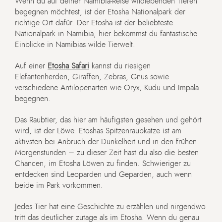
Wenn du auf deiner Namibia-Reise wildlebenden Tieren
begegnen möchtest, ist der Etosha Nationalpark der
richtige Ort dafür. Der Etosha ist der beliebteste
Nationalpark in Namibia, hier bekommst du fantastische
Einblicke in Namibias wilde Tierwelt.
Auf einer
Etosha Safari
kannst du riesigen
Elefantenherden, Giraffen, Zebras, Gnus sowie
verschiedene Antilopenarten wie Oryx, Kudu und Impala
begegnen.
Das Raubtier, das hier am häufigsten gesehen und gehört
wird, ist der Löwe. Etoshas Spitzenraubkatze ist am
aktivsten bei Anbruch der Dunkelheit und in den frühen
Morgenstunden – zu dieser Zeit hast du also die besten
Chancen, im Etosha Löwen zu finden. Schwieriger zu
entdecken sind Leoparden und Geparden, auch wenn
beide im Park vorkommen.
Jedes Tier hat eine Geschichte zu erzählen und nirgendwo
tritt das deutlicher zutage als im Etosha. Wenn du genau