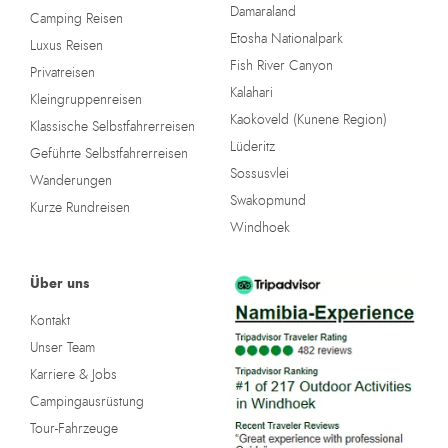
Damaraland
Camping Reisen
Etosha Nationalpark
Luxus Reisen
Fish River Canyon
Privatreisen
Kalahari
Kleingruppenreisen
Kaokoveld (Kunene Region)
Klassische Selbstfahrerreisen
Lüderitz
Geführte Selbstfahrerreisen
Sossusvlei
Wanderungen
Swakopmund
Kurze Rundreisen
Windhoek
Über uns
Kontakt
Unser Team
Karriere & Jobs
Campingausrüstung
Tour-Fahrzeuge