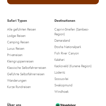
Safari Typen
Destinationen
Alle geführten Reisen
Caprivi-Streifen (Sambesi-
Region)
Lodge Reisen
Damaraland
Camping Reisen
Etosha Nationalpark
Luxus Reisen
Fish River Canyon
Privatreisen
Kalahari
Kleingruppenreisen
Kaokoveld (Kunene Region)
Klassische Selbstfahrerreisen
Lüderitz
Geführte Selbstfahrerreisen
Sossusvlei
Wanderungen
Swakopmund
Kurze Rundreisen
Windhoek
Über uns