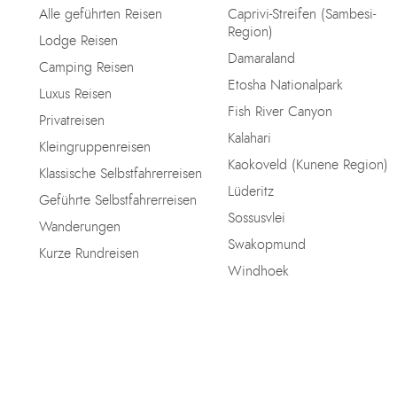
Alle geführten Reisen
Caprivi-Streifen (Sambesi-
Region)
Lodge Reisen
Damaraland
Camping Reisen
Etosha Nationalpark
Luxus Reisen
Fish River Canyon
Privatreisen
Kalahari
Kleingruppenreisen
Kaokoveld (Kunene Region)
Klassische Selbstfahrerreisen
Lüderitz
Geführte Selbstfahrerreisen
Sossusvlei
Wanderungen
Swakopmund
Kurze Rundreisen
Windhoek