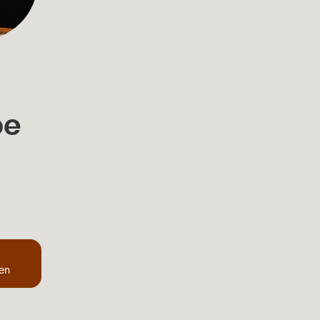
be
ten