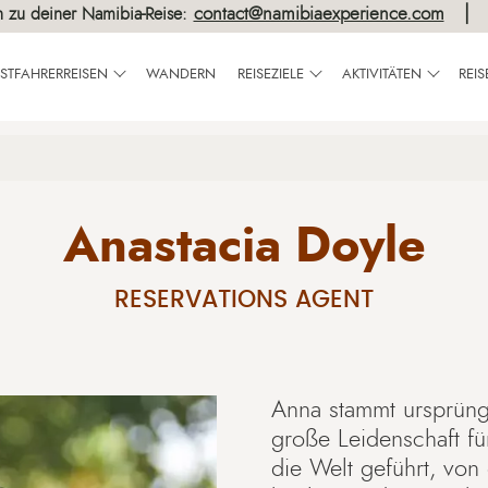
contact@namibiaexperience.com
h zu deiner Namibia-Reise:
BSTFAHRERREISEN
WANDERN
REISEZIELE
AKTIVITÄTEN
REI
Anastacia Doyle
RESERVATIONS AGENT
Anna stammt ursprüng
große Leidenschaft fü
die Welt geführt, vo