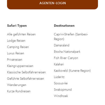
AGENTEN-LOGIN
Safari Typen
Destinationen
Alle geführten Reisen
Caprivi-Streifen (Sambesi-
Region)
Lodge Reisen
Damaraland
Camping Reisen
Etosha Nationalpark
Luxus Reisen
Fish River Canyon
Privatreisen
Kalahari
Kleingruppenreisen
Kaokoveld (Kunene Region)
Klassische Selbstfahrerreisen
Lüderitz
Geführte Selbstfahrerreisen
Sossusvlei
Wanderungen
Swakopmund
Kurze Rundreisen
Windhoek