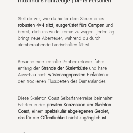
maximal 8 Fahrzeuge | 14–16 Personen
Stell dir vor, wie du hinter dem Steuer eines
robusten 4×4 sitzt, ausgerüstet fürs Campen
und
bereit, dich ins wilde Terrain zu wagen. Jeder Tag
bringt neue Abenteuer, während du durch
atemberaubende Landschaften fährst.
Besuche eine lebhafte Robbenkolonie, fahre
entlang der
Strände der Skelettküste
und halte
Ausschau nach
wüstenangepassten Elefanten
in
den trockenen Flussbetten des Damaralandes.
Diese Skeleton Coast Selbstfahrerreise beinhaltet
Fahrten in der
privaten Konzession der Skeleton
Coast
, einem
spektakulär abgelegenen Gebiet,
das für die Öffentlichkeit nicht zugänglich ist
.